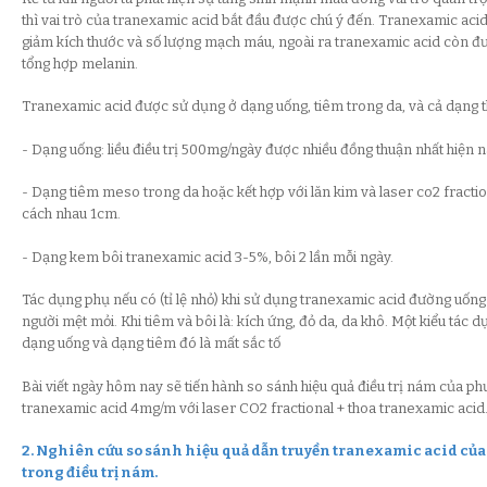
thì vai trò của tranexamic acid bắt đầu được chú ý đến. Tranexamic aci
giảm kích thước và số lượng mạch máu, ngoài ra tranexamic acid còn đư
tổng hợp melanin.
Tranexamic acid được sử dụng ở dạng uống, tiêm trong da, và cả dạng t
- Dạng uống: liều điều trị 500mg/ngày được nhiều đồng thuận nhất hiện n
- Dạng tiêm meso trong da hoặc kết hợp với lăn kim và laser co2 fracti
cách nhau 1cm.
- Dạng kem bôi tranexamic acid 3-5%, bôi 2 lần mỗi ngày.
Tác dụng phụ nếu có (tỉ lệ nhỏ) khi sử dụng tranexamic acid đường uống là
người mệt mỏi. Khi tiêm và bôi là: kích ứng, đỏ da, da khô. Một kiểu tác 
dạng uống và dạng tiêm đó là mất sắc tố
Bài viết ngày hôm nay sẽ tiến hành so sánh hiệu quả điều trị nám của p
tranexamic acid 4mg/m với laser CO2 fractional + thoa tranexamic acid
2. Nghiên cứu so sánh hiệu quả dẫn truyền tranexamic acid của 
trong điều trị nám.