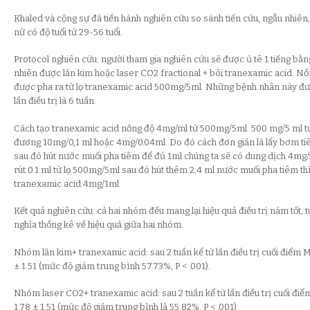
Khaled và cộng sự đã tiến hành nghiên cứu so sánh tiến cứu, ngẫu nhiên
nữ có độ tuổi từ 29-56 tuổi.
Protocol nghiên cứu: người tham gia nghiên cứu sẽ được ủ tê 1 tiếng b
nhiên được lăn kim hoặc laser CO2 fractional + bôi tranexamic acid. N
được pha ra từ lọ tranexamic acid 500mg/5ml. Những bệnh nhân này được 
lần điều trị là 6 tuần.
Cách tạo tranexamic acid nồng độ 4mg/ml từ 500mg/5ml. 500 mg/5 ml 
đương 10mg/0,1 ml hoặc 4mg/0.04ml. Do đó cách đơn giản là lấy bơm tiê
sau đó hút nước muối pha tiêm để đủ 1ml chúng ta sẽ có dung dịch 4mg/
rút 0.1 ml từ lọ 500mg/5ml sau đó hút thêm 2,4 ml nước muối pha tiêm thì
tranexamic acid 4mg/1ml.
Kết quả nghiên cứu: cả hai nhóm đều mang lại hiệu quả điều trị nám tốt, 
nghĩa thống kê về hiệu quả giữa hai nhóm.
Nhóm lăn kim+ tranexamic acid: sau 2 tuần kể từ lần điều trị cuối điểm 
± 1.51 (mức độ giảm trung bình 57.73%, P < .001).
Nhóm laser CO2+ tranexamic acid: sau 2 tuần kể từ lần điều trị cuối đi
1.78 ± 1.51 (mức độ giảm trung bình là 55.82%, P < .001)