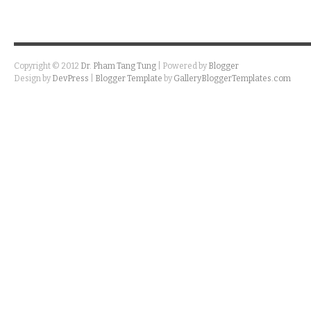
Copyright © 2012
Dr. Pham Tang Tung
| Powered by
Blogger
Design by
DevPress
|
Blogger Template
by
GalleryBloggerTemplates.com