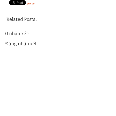
Pin It
Related Posts :
roi-loan-sac-to,
tham-my,
thu-thuat-tham-my
0 nhận xét:
Đăng nhận xét