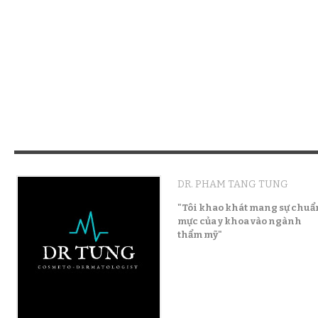
DR. PHAM TANG TUNG
"Tôi khao khát mang sự chuẩ
mực của y khoa vào ngành
thẩm mỹ"