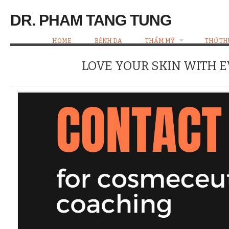
DR. PHAM TANG TUNG
HOME
BỆNH DA
THẨM MỸ
THỦ TH
LOVE YOUR SKIN WITH 