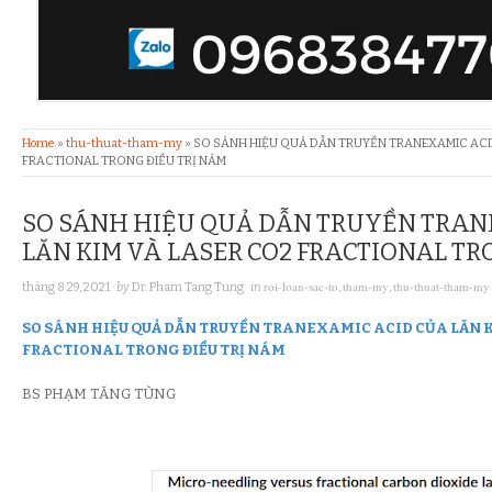
Home
»
thu-thuat-tham-my
»
SO SÁNH HIỆU QUẢ DẪN TRUYỀN TRANEXAMIC ACID
FRACTIONAL TRONG ĐIỀU TRỊ NÁM
SO SÁNH HIỆU QUẢ DẪN TRUYỀN TRAN
LĂN KIM VÀ LASER CO2 FRACTIONAL TR
roi-loan-sac-to
tham-my
thu-thuat-tham-my
tháng 8 29, 2021
· by
Dr. Pham Tang Tung
· in
,
,
SO SÁNH HIỆU QUẢ DẪN TRUYỀN TRANEXAMIC ACID CỦA LĂN K
FRACTIONAL TRONG ĐIỀU TRỊ NÁM
BS PHẠM TĂNG TÙNG