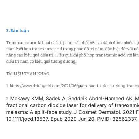
3. Bàn luận
Tranexamic acic là hoạt chất trị nám rất phổ biến và dành được nhiều sự
nám.Phối hợp tranexamic acid trong phác đồ trị nám, đặc biệt đối với n
nâng cao hiệu quả điều trị. Hiệu quả khi phối hợp tranexamic acid với lă
điều trị nám có hiệu quả tương đương.
TÀI LIỆU THAM KHẢO
1. https://www.drtungmd.com/2021/06/giam-sac-to-do-su-dung-tranex
Mekawy KMM, Sadek A, Seddeik Abdel-Hameed AK. Mi
2.
fractional carbon dioxide laser for delivery of tranexami
melasma: A split-face study. J Cosmet Dermatol. 2021 F
10.1111/jocd.13537. Epub 2020 Jun 20. PMID: 32562337.