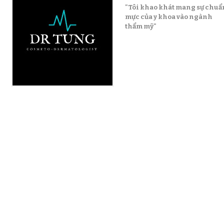
"Tôi khao khát mang sự chuẩ
mực của y khoa vào ngành
thẩm mỹ"