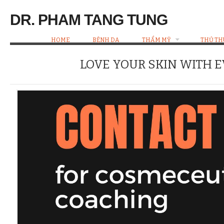
DR. PHAM TANG TUNG
HOME
BỆNH DA
THẨM MỸ
THỦ TH
LOVE YOUR SKIN WITH 