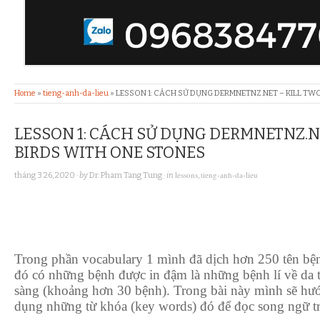
Home
»
tieng-anh-da-lieu
»
LESSON 1: CÁCH SỬ DỤNG DERMNETNZ.NET – KILL TW
LESSON 1: CÁCH SỬ DỤNG DERMNETNZ.N
BIRDS WITH ONE STONES
lessons
tieng-anh-da-lieu
tháng 3 26, 2020
· by
Dr. Pham Tang Tung
· in
,
Trong phần vocabulary 1 mình đã dịch hơn 250 tên bện
đó có những bệnh được in đậm là những bệnh lí về da 
sàng (khoảng hơn 30 bệnh). Trong bài này mình sẽ hướ
dụng những từ khóa (key words) đó để đọc song ngữ tr