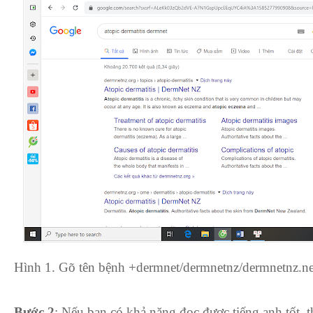
Hình 1. Gõ tên bệnh +dermnet/dermnetnz/dermnetnz.ne
Bước 2
: Nếu bạn có khả năng đọc được tiếng anh tốt, 