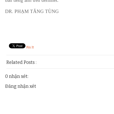
bản tiếng anh trên dermnet.
DR. PHẠM TĂNG TÙNG
Pin It
Related Posts :
lessons,
tieng-anh-da-lieu
0 nhận xét:
Đăng nhận xét