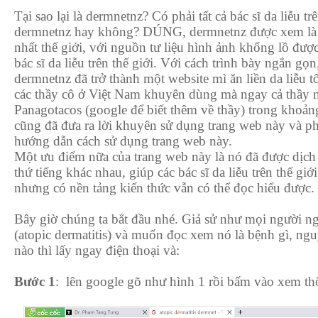
Tại sao lại là dermnetnz? Có phải tất cả bác sĩ da liễu trê
dermnetnz hay không? DÚNG, dermnetnz được xem là po
nhất thế giới, với nguồn tư liệu hình ảnh khổng lồ đượ
bác sĩ da liễu trên thế giới. Với cách trình bày ngắn gọn
dermnetnz đã trở thành một website mì ăn liền da liễu t
các thầy cô ở Việt Nam khuyên dùng mà ngay cả thầy m
Panagotacos (google để biết thêm về thầy) trong khoản
cũng đã đưa ra lời khuyên sử dụng trang web này và ph
hướng dẫn cách sử dụng trang web này.
Một ưu điểm nữa của trang web này là nó đã được dịc
thứ tiếng khác nhau, giúp các bác sĩ da liễu trên thế giớ
nhưng có nền tảng kiến thức vẫn có thể đọc hiểu được.
Bây giờ chúng ta bắt đầu nhé. Giả sử như mọi người n
(atopic dermatitis) và muốn đọc xem nó là bệnh gì, ngu
nào thì lấy ngay điện thoại và:
Bước 1
:
lên google gõ như hình 1 rồi bấm vào xem thô