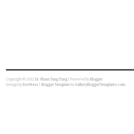
Copyright © 2012
Dr. Pham Tang Tung
| Powered by
Blogger
Design by
DevPress
|
Blogger Template
by
GalleryBloggerTemplates.com