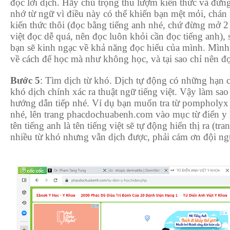
đọc lời dịch. Hãy chú trọng thu lượm kiến thức và đừng
nhớ từ ngữ vì điều này có thể khiến bạn mệt mỏi, chán
kiến thức thôi (đọc bằng tiếng anh nhé, chứ đừng mở 2 
việt đọc dễ quá, nên đọc luôn khỏi cần đọc tiếng anh),
bạn sẽ kinh ngạc về khả năng đọc hiểu của mình. Mình s
về cách để học mà như không học, và tại sao chỉ nên đ
Bước 5
: Tìm dịch từ khó. Dịch tự động có những hạn c
khó dịch chính xác ra thuật ngữ tiếng việt. Vậy làm sa
hướng dẫn tiếp nhé. Ví dụ bạn muốn tra từ pompholyx 
nhé, lên trang phacdochuabenh.com vào mục từ điển y 
tên tiếng anh là tên tiếng việt sẽ tự động hiển thị ra (tra
nhiều từ khó nhưng vẫn dịch được, phải cám ơn đội ngũ 