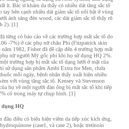
 rất ít. Bác sĩ khám da thấy có nhiều dát tăng sắc tố
 tay bên cạnh nhiều dát giảm sắc tố nổi bật ở vùng
ưới ánh sáng đèn wood, các dát giảm sắc tố thấy rõ
 2). [1]
đã từng có báo cáo về các trường hợp mất sắc tố do
06 -7%) ở các phụ nữ châu Phi (Fitzpatrick skin
ào năm 1982, Fisher đã đề cập đến 4 trường hợp mất
g phụ nữ người Mỹ gốc phi khi họ sử dụng HQ 2%.
ột trường hợp bị mất sắc tố dạng lưới ở mặt của
hi sử dụng sản phẩm Ambi Extra for Men, chứa
huốc mỗi ngày, bệnh nhân thấy xuất hiện nhiều
 kèm với vùng tăng sắc tố. Kensey và Stevenson
của họ về một người đàn ông bị mất sắc tố khi tiếp
% có trong máy tự chụp hình. [1]
sử dụng HQ
n đầu điều có biểu hiện viêm da tiếp xúc kích ứng,
hydroquinone (case1, và case 2), hoặc tretinoin