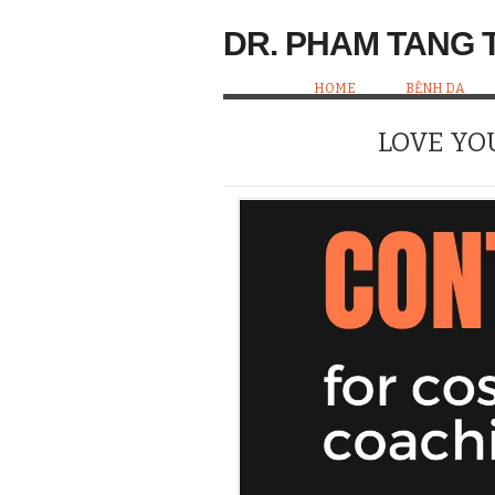
DR. PHAM TANG 
HOME
BỆNH DA
LOVE YO