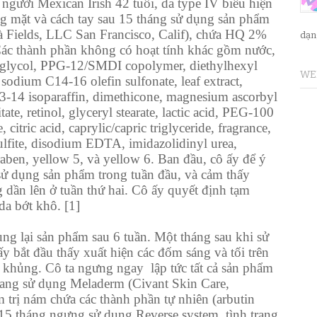
người Mexican Irish 42 tuổi, da type IV biểu hiện
ng mặt và cách tay sau 15 tháng sử dụng sản phẩm
 Fields, LLC San Francisco, Calif), chứa HQ 2%
dạn
 Các thành phần không có hoạt tính khác gồm nước,
diglycol, PPG-12/SMDI copolymer, diethylhexyl
WE
 sodium C14-16 olefin sulfonate, leaf extract,
13-14 isoparaffin, dimethicone, magnesium ascorbyl
ate, retinol, glyceryl stearate, lactic acid, PEG-100
, citric acid, caprylic/capric triglyceride, fragrance,
ulfite, disodium EDTA, imidazolidinyl urea,
aben, yellow 5, và yellow 6. Ban đầu, cô ấy để ý
sử dụng sản phẩm trong tuần đầu, và cảm thấy
 dần lên ở tuần thứ hai. Cô ấy quyết định tạm
a bớt khô. [1]
ụng lại sản phẩm sau 6 tuần. Một tháng sau khi sử
ấy bắt đầu thấy xuất hiện các đốm sáng và tối trên
nh khủng. Cô ta ngưng ngay
lập tức tất cả sản phẩm
sang sử dụng Meladerm (Civant Skin Care,
m trị nám chứa các thành phần tự nhiên (arbutin
 15 tháng ngưng sử dụng Reverse system, tình trạng