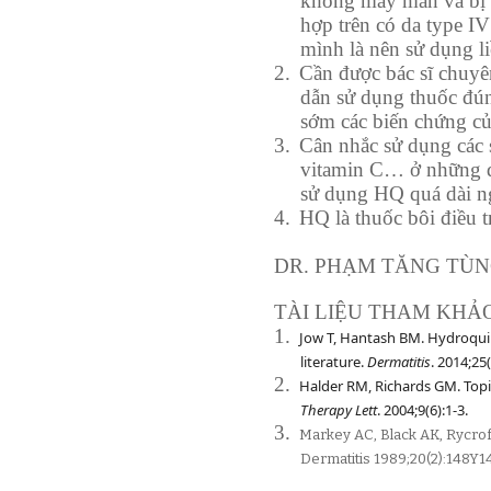
không may mắn và bị g
hợp trên có da type I
mình là nên sử dụng li
2.
Cần được bác sĩ chuyê
dẫn sử dụng thuốc đúng
sớm các biến chứng c
3.
Cân nhắc sử dụng các s
vitamin C… ở những đố
sử dụng HQ quá dài ng
4.
HQ là thuốc bôi điều t
DR. PHẠM TĂNG TÙ
TÀI LIỆU THAM KHẢ
1.
Jow T, Hantash BM. Hydroqui
literature.
Dermatitis
. 2014;25
2.
Halder RM, Richards GM. Top
Therapy Lett
. 2004;9(6):1-3.
3.
Markey AC, Black AK, Rycrof
Dermatitis 1989;20(2):148Y1