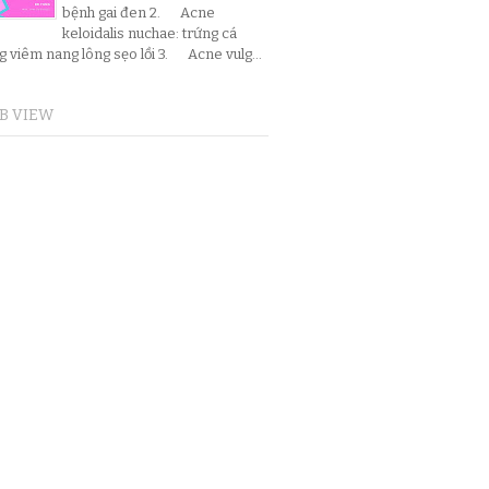
bệnh gai đen 2. Acne
keloidalis nuchae: trứng cá
g viêm nang lông sẹo lồi 3. Acne vulg...
B VIEW