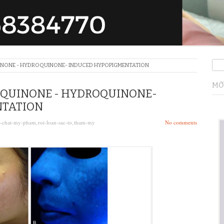
NONE - HYDROQUINONE- INDUCED HYPOPIGMENTATION
MỜ
OQUINONE - HYDROQUINONE-
NTATION
t-chat-my-pham
roi-loan-sac-to
tham-my
No comments
,
,