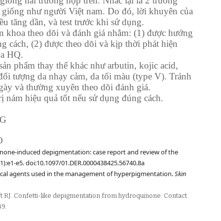
iống hai trường hợp trên. Nhắc lại là 2 trường
V giống như người Việt nam. Do đó, lời khuyên của
ều tăng dần, và test trước khi sử dụng.
n khoa theo dõi và đánh giá nhằm: (1) được hướng
 cách, (2) được theo dõi và kịp thời phát hiện
ủa HQ.
ản phẩm thay thế khác như arbutin, kojic acid,
i tượng da nhạy cảm, da tối màu (type V). Tránh
ày và thường xuyên theo dõi đánh giá.
rị nám hiệu quả tốt nếu sử dụng đúng cách.
NG
O
none-induced depigmentation: case report and review of the
(1):e1-e5. doi:10.1097/01.DER.0000438425.56740.8a
ical agents used in the management of hyperpigmentation.
Skin
t RJ. Confetti-like depigmentation from hydroquinone. Contact
49.