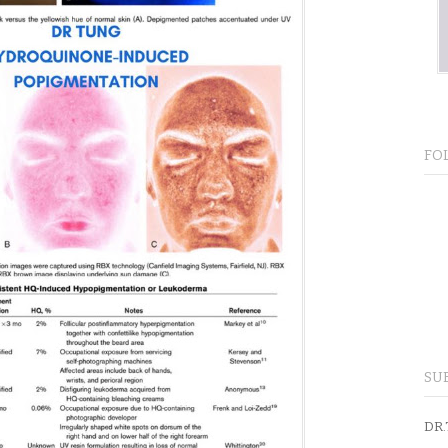
FO
SU
DR.