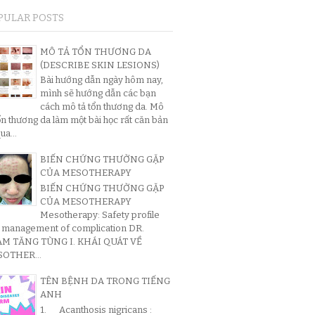
PULAR POSTS
MÔ TẢ TỔN THƯƠNG DA
(DESCRIBE SKIN LESIONS)
Bài hướng dẫn ngày hôm nay,
mình sẽ hướng dẫn các bạn
cách mô tả tổn thương da. Mô
ổn thương da làm một bài học rất căn bản
ua...
BIẾN CHỨNG THƯỜNG GẶP
CỦA MESOTHERAPY
BIẾN CHỨNG THƯỜNG GẶP
CỦA MESOTHERAPY
Mesotherapy: Safety profile
 management of complication DR.
M TĂNG TÙNG I. KHÁI QUÁT VỀ
OTHER...
TÊN BỆNH DA TRONG TIẾNG
ANH
1. Acanthosis nigricans :