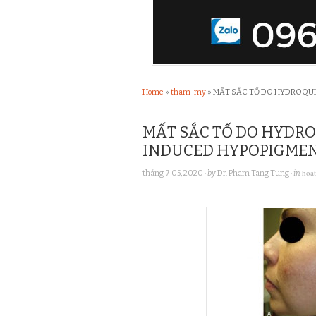
Home
»
tham-my
»
MẤT SẮC TỐ DO HYDROQUI
MẤT SẮC TỐ DO HYDR
INDUCED HYPOPIGME
hoa
tháng 7 05, 2020
· by
Dr. Pham Tang Tung
· in