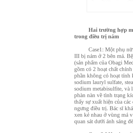
Hai trường hợp mấ
trong điều trị nám
Case1: Một phụ nữ P
III bị nám ở 2 bên má. B
(sản phẩm của Obagi Medi
gồm có 2 hoạt chất chính
phần không có hoạt tính k
sodium lauryl sulfate, stea
sodium metabisulfite, và l
phàn nàn về tình trạng kí
thấy sự xuất hiện của các
ngưng điều trị. Bác sĩ kh
xen kẻ nhau ở vùng má và
quan sát dưới ánh sáng đ