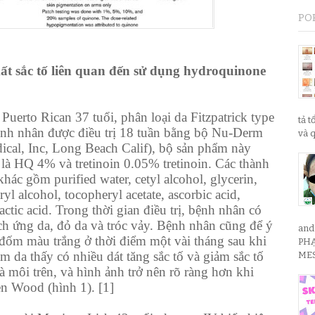
PO
t sắc tố liên quan đến sử dụng hydroquinone
uerto Rican 37 tuổi, phân loại da Fitzpatrick type
tả t
ệnh nhân được điều trị 18 tuần bằng bộ Nu-Derm
và q
cal, Inc, Long Beach Calif), bộ sản phẩm này
 là HQ 4% và tretinoin 0.05% tretinoin. Các thành
hác gồm purified water, cetyl alcohol, glycerin,
ryl alcohol, tocopheryl acetate, ascorbic acid,
actic acid. Trong thời gian điều trị, bệnh nhân có
ch ứng da, đỏ da và tróc vảy. Bệnh nhân cũng để ý
and
 đốm màu trắng ở thời điểm một vài tháng sau khi
PHẠ
ám da thấy có nhiều dát tăng sắc tố và giảm sắc tố
MES
 môi trên, và hình ảnh trở nên rõ ràng hơn khi
èn Wood (hình 1). [1]