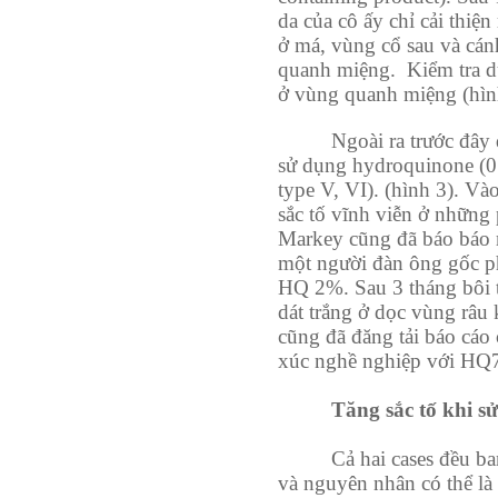
da của cô ấy chỉ cải thiện
ở má, vùng cổ sau và cánh
quanh miệng.
Kiểm tra d
ở vùng quanh miệng (hình
Ngoài ra trước đây 
sử dụng hydroquinone (0.
type V, VI). (hình 3). V
sắc tố vĩnh viễn ở nhữn
Markey cũng đã báo báo m
một người đàn ông gốc p
HQ 2%. Sau 3 tháng bôi t
dát trắng ở dọc vùng râu
cũng đã đăng tải báo cáo 
xúc nghề nghiệp với HQ7
Tăng sắc tố khi 
Cả hai cases đều ba
và nguyên nhân có thể là 