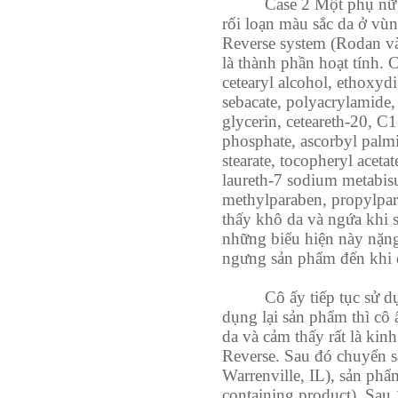
Case 2 Một phụ nữ 
rối loạn màu sắc da ở vù
Reverse system (Rodan và
là thành phần hoạt tính.
cetearyl alcohol, ethoxy
sebacate, polyacrylamide,
glycerin, ceteareth-20, C
phosphate, ascorbyl palmit
stearate, tocopheryl acetate
laureth-7 sodium metabis
methylparaben, propylpar
thấy khô da và ngứa khi 
những biểu hiện này nặng
ngưng sản phẩm đến khi d
Cô ấy tiếp tục sử d
dụng lại sản phẩm thì cô 
da và cảm thấy rất là ki
Reverse. Sau đó chuyển 
Warrenville, IL), sản phẩ
containing product). Sau