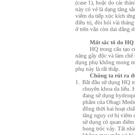
(case 1), hoặc do các thà
này có vẻ là dạng tăng sắc
viêm da tiếp xúc kích ứn
điều trị, đòi hỏi vài thá
ở trên vẫn còn dai dẳng 
Mất sắc tố do HQ
HQ trong cấu tạo 
năng gây độc và làm chế 
dụng phụ không mong muố
phụ này là rất thấp.
Chúng ta rút ra đư
1.
Bắt đầu sử dụng HQ mộ
chuyên khoa da liễu. H
đang sử dụng hydroqui
phẩm của Obagi Medica
đồng thời hai hoạt ch
tăng nguy cơ bị viêm 
sử dụng có quan điểm 
bong tróc vảy. Tất nhi