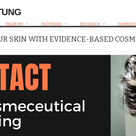
TUNG
THẨM MỸ
THỦ THUẬT
RESEARCH
DERMATO
UR SKIN WITH EVIDENCE-BASED COS