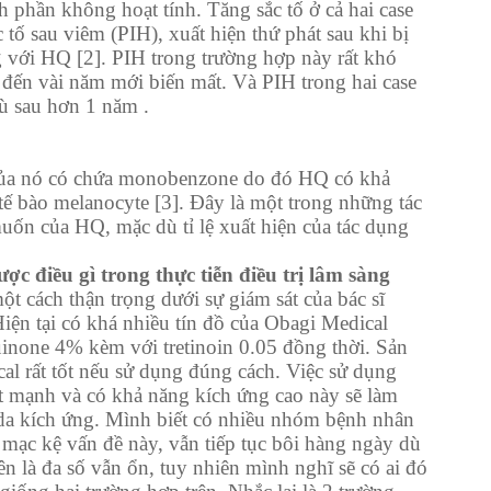
nh phần không hoạt tính. Tăng sắc tố ở cả hai case
 tố sau viêm (PIH), xuất hiện thứ phát sau khi bị
g với HQ [2]. PIH trong trường hợp này rất khó
ng đến vài năm mới biến mất. Và PIH trong hai case
dù sau hơn 1 năm .
của nó có chứa monobenzone do đó HQ có khả
tế bào melanocyte [3]. Đây là một trong những tác
n của HQ, mặc dù tỉ lệ xuất hiện của tác dụng
ợc điều gì trong thực tiễn điều trị lâm sàng
t cách thận trọng dưới sự giám sát của bác sĩ
iện tại có khá nhiều tín đồ của Obagi Medical
none 4% kèm với tretinoin 0.05 đồng thời. Sản
l rất tốt nếu sử dụng đúng cách. Việc sử dụng
ất mạnh và có khả năng kích ứng cao này sẽ làm
da kích ứng. Mình biết có nhiều nhóm bệnh nhân
mạc kệ vấn đề này, vẫn tiếp tục bôi hàng ngày dù
ên là đa số vẫn ổn, tuy nhiên mình nghĩ sẽ có ai đó