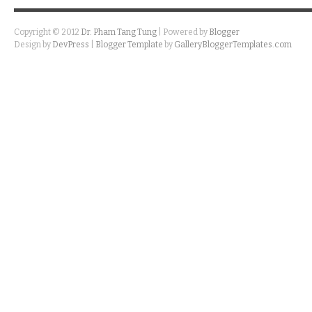
Copyright © 2012
Dr. Pham Tang Tung
| Powered by
Blogger
Design by
DevPress
|
Blogger Template
by
GalleryBloggerTemplates.com