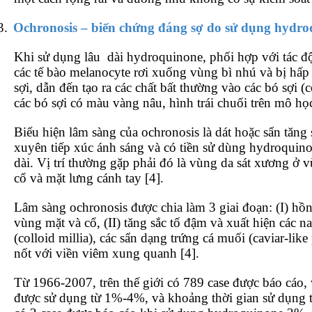
3.
Ochronosis – biến chứng đáng sợ do sử dụng hydroq
Khi sử dụng lâu
dài hydroquinone, phối hợp với tác độ
các tế bào melanocyte rơi xuống vùng bì nhú và bị hấp
sợi, dẫn đến tạo ra các chất bất thường vào các bó sợi (co
các bó sợi có màu vàng nâu, hình trái chuối trên mô học
Biểu hiện lâm sàng của ochronosis là dát hoặc sẩn tăng
xuyên tiếp xúc ánh sáng và có tiền sử dùng hydroquino
dài. Vị trí thường gặp phải đó là vùng da sát xương ở 
cổ và mặt lưng cánh tay [4].
Lâm sàng ochronosis được chia làm 3 giai đoạn: (I) hồn
vùng mặt và cổ, (II) tăng sắc tố đậm và xuất hiện các 
(colloid millia), các sẩn dạng trứng cá muối (caviar-like
nốt với viền viêm xung quanh [4].
Từ 1966-2007, trên thế giới có 789 case được báo cáo
được sử dụng từ 1%-4%, và khoảng thời gian sử dụng t