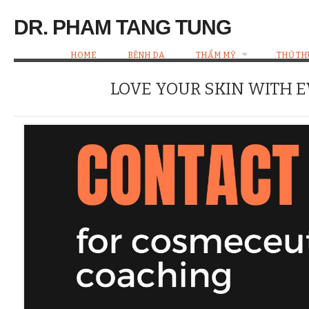
DR. PHAM TANG TUNG
HOME
BỆNH DA
THẨM MỸ
THỦ TH
LOVE YOUR SKIN WITH 