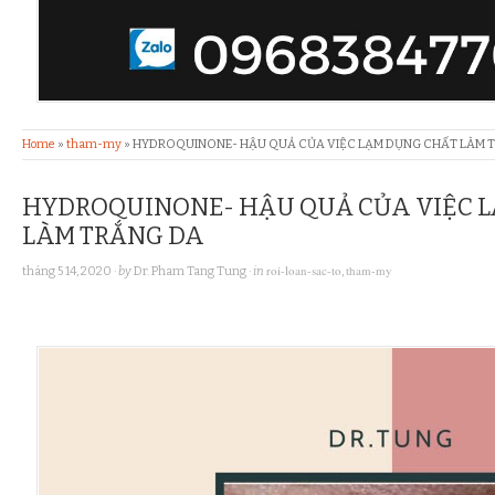
Home
»
tham-my
»
HYDROQUINONE- HẬU QUẢ CỦA VIỆC LẠM DỤNG CHẤT LÀM 
HYDROQUINONE- HẬU QUẢ CỦA VIỆC 
LÀM TRẮNG DA
roi-loan-sac-to
tham-my
tháng 5 14, 2020
· by
Dr. Pham Tang Tung
· in
,