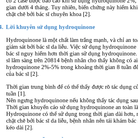
có 2 case được báo cáo khi sử dụng hydroquinone 2%,
gian dưới 4 tháng. Tuy nhiên, biến chứng này hiếm khi
chặt chẽ bởi bác sĩ chuyên khoa [2].
4.
Lời khuyên sử dụng hydroquinone
Hydroquinone là một chất làm trắng mạnh, và chỉ an t
giám sát bởi bác sĩ da liễu. Việc sử dụng hydroquinone
bác sĩ nguy hiểm hơn thời gian sử dụng hydroquinone.
sĩ lâm sàng trên 20814 bệnh nhân cho thấy không có ai
hydroquinone 2%-5% trong khoảng thời gian 8 tuần đế
của bác sĩ [2].
Thời gian trung bình để có thể thấy được rõ tác dụng c
tuần [1].
Nên ngưng hydroquinone nếu không thấy tác dụng sau k
Thời gian khuyến cáo sử dụng hydroquinone an toàn là
Hydroquinone có thể sử dụng trong thời gian dài hơn, 
chặt chẽ bởi bác sĩ da liễu, bệnh nhân nên tái khám bác
kéo dài [2].