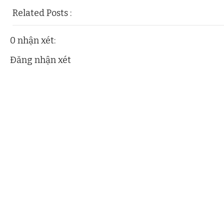
Related Posts :
roi-loan-sac-to,
tham-my
0 nhận xét:
Đăng nhận xét