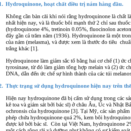
1.
Hydroquinone, hoạt chất điều trị nám hàng đầu.
Không cần bàn cãi khi nói rằng hydroquinone là chất 
nhất hiện nay, và là thuốc bôi mạnh thứ 2 chỉ sau thuố
(hydroquinone 4%, tretinoin 0.05%, fluocinolon aceton
đây gần cả trăm năm (1936). Hydroquinone là một trong
của nám (melasma), và được xem là thước đo tiêu
chuẩ
trắng khác [1].
Hydroquinone làm giảm sắc tố bằng hai cơ chế (1) ức 
tyrosinase, từ đó làm giảm tổng hợp melain và (2) ức 
DNA, dẫn đến ức chế sự hình thành của các túi melano
2.
Thực trạng sử dụng hydroquinone hiện nay trên thế
Hiện nay hydroquinone đã bị cấm sử dụng trong các 
kê toa và giám sát bởi bác sĩ) ở châu Âu, Úc và Nhật 
ochronsis của hydroquinone [3]. Tại Mỹ, các sản ph
phép chứa hydroquinone quá 2%, kem bôi hydroquino
được kê bởi bác sĩ.
Còn tại Việt Nam, hydroquinone 
một cách rộng rãi và dưỡng như không có sự kiểm soát