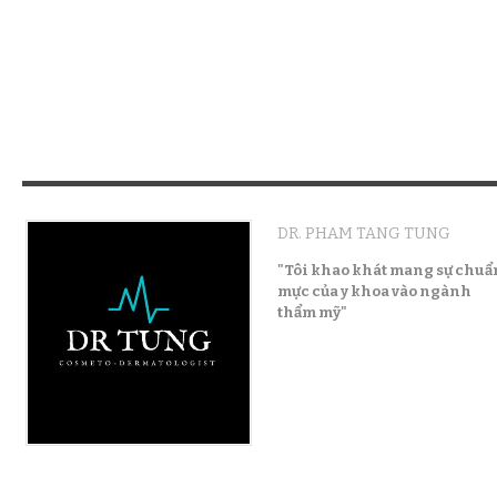
DR. PHAM TANG TUNG
"Tôi khao khát mang sự chuẩ
mực của y khoa vào ngành
thẩm mỹ"