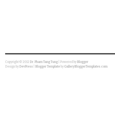
Copyright © 2012
Dr. Pham Tang Tung
| Powered by
Blogger
Design by
DevPress
|
Blogger Template
by
GalleryBloggerTemplates.com