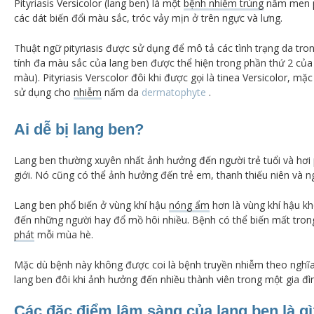
Pityriasis Versicolor (lang ben) là một
bệnh nhiễm trùng
nấm men 
các dát biến đổi màu sắc, tróc vảy mịn ở trên ngực và lưng.
Thuật ngữ pityriasis được sử dụng để mô tả các tình trạng da tro
tính đa
màu sắc của lang ben được thể hiện trong phần thứ 2 của 
màu).
Pityriasis Verscolor đôi khi được gọi là tinea Versicolor, m
sử dụng cho
nhiễm
nấm da
dermatophyte
.
Ai dễ bị lang ben?
Lang ben thường xuyên nhất ảnh hưởng đến người trẻ tuổi và hơi
giới.
Nó cũng có thể ảnh hưởng đến trẻ em, thanh thiếu niên và ng
Lang ben phổ biến ở
vùng khí hậu
nóng ẩm
hơn là vùng khí hậu kh
đến những người hay đổ mồ hôi nhiều. B
ệnh có thể biến mất tro
phát
mỗi mùa hè.
Mặc dù bệnh này không được coi là bệnh truyền nhiễm theo nghĩa
lang ben đôi khi ảnh hưởng đến nhiều thành viên trong một gia đì
Các đặc điểm lâm sàng của lang ben là g