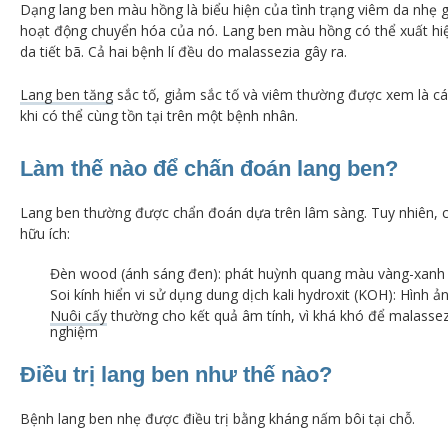
Dạng lang ben màu hồng là biểu hiện của tình trạng viêm da nhẹ 
hoạt động chuyển hóa của nó. Lang ben màu hồng có thể xuất hiện
da tiết bã. Cả hai bệnh lí đều do malassezia gây ra.
Lang ben tăng
sắc tố, giảm sắc tố và viêm thường được xem là các
khi có thể cùng tồn tại trên một bệnh nhân.
Làm thế nào để chấn đoán lang ben?
Lang ben thường được chẩn đoán dựa trên lâm sàng.
Tuy nhiên, 
hữu ích:
Đèn wood (ánh sáng đen): phát huỳnh quang màu vàng-xanh l
Soi kính hiển vi sử dụng dung dịch kali hydroxit (KOH): Hình ả
Nuôi cấy
thường cho kết quả
âm tính, vì khá khó để malassezi
nghiệm
Điều trị lang ben như thế nào?
Bệnh lang ben nhẹ được điều trị bằng kháng nấm bôi tại chỗ.