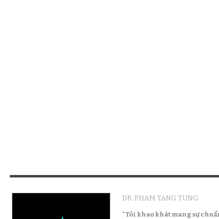
DR. PHAM TANG TUNG
"Tôi khao khát mang sự chuẩ