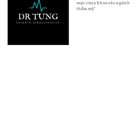
mực của y khoa vào ngành
thẩm mỹ"