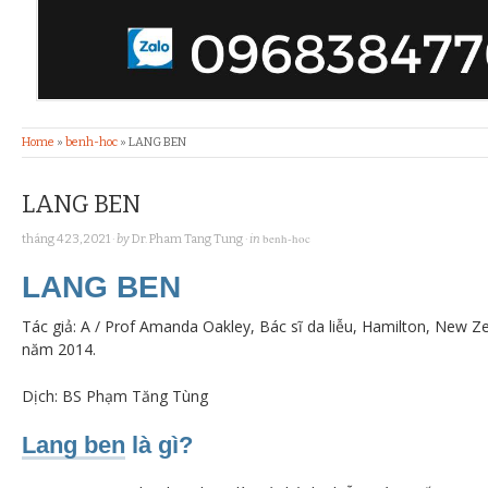
Home
»
benh-hoc
»
LANG BEN
LANG BEN
benh-hoc
tháng 4 23, 2021
· by
Dr. Pham Tang Tung
· in
LANG BEN
Tác giả: A / Prof Amanda Oakley, Bác sĩ da liễu, Hamilton, New Z
năm 2014.
Dịch: BS Phạm Tăng Tùng
Lang ben
là
gì?