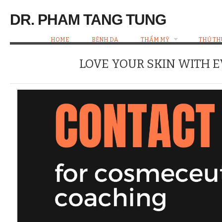
DR. PHAM TANG TUNG
HOME
BỆNH DA
THẨM MỸ
THỦ TH
LOVE YOUR SKIN WITH 