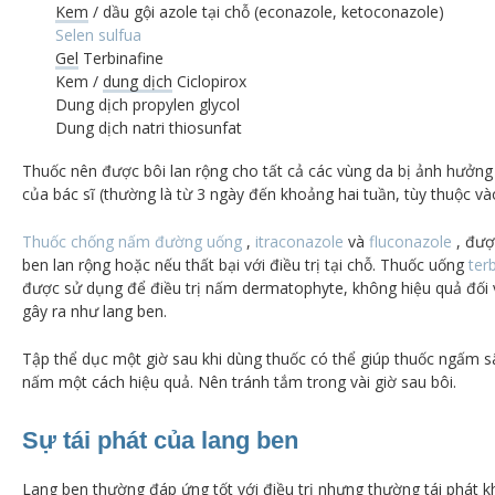
Kem
/ dầu gội
azole tại chỗ
(econazole, ketoconazole)
Selen sulfua
Gel
Terbinafine
Kem /
dung dịch
Ciclopirox
Dung dịch propylen glycol
Dung dịch natri thiosunfat
Thuốc nên được bôi lan rộng cho tất cả các vùng da bị ảnh hưởng
của bác sĩ (thường là từ 3 ngày đến khoảng hai tuần, tùy thuộc v
Thuốc chống nấm đường uống
,
itraconazole
và
fluconazole
, đượ
ben lan rộng hoặc nếu thất bại với điều trị tại chỗ.
Thuốc uống
ter
được sử dụng để điều trị nấm dermatophyte, không hiệu quả đối
gây ra như lang ben.
Tập thể dục một giờ sau khi dùng thuốc có thể giúp thuốc ngấm sâ
nấm một cách hiệu quả.
Nên tránh tắm trong vài giờ sau bôi.
Sự tái phát của lang ben
Lang ben thường đáp ứng tốt với điều trị nhưng thường tái phát kh