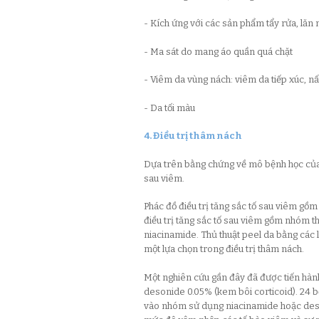
- Kích ứng với các sản phẩm tẩy rửa, lăn 
- Ma sát do mang áo quần quá chặt
- Viêm da vùng nách: viêm da tiếp xúc, 
- Da tối màu
4. Điều trị thâm nách
Dựa trên bằng chứng về mô bệnh học của t
sau viêm.
Phác đồ điều trị tăng sắc tố sau viêm gồm
điều trị tăng sắc tố sau viêm gồm nhóm th
niacinamide. Thủ thuật peel da bằng các l
một lựa chọn trong điều trị thâm nách.
Một nghiên cứu gần đây đã được tiến hành
desonide 0.05% (kem bôi corticoid). 24 
vào nhóm sử dụng niacinamide hoặc deson