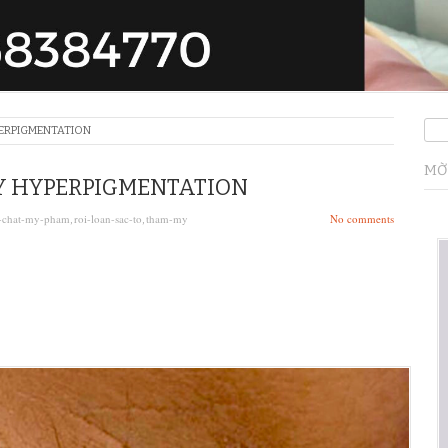
PERPIGMENTATION
MỜ
Y HYPERPIGMENTATION
-chat-my-pham
roi-loan-sac-to
tham-my
No comments
,
,