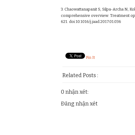
3. Chaowattanapanit S, Silpa-Archa N, K
comprehensive overview: Treatment op
621. doi:10.1016/j.jaad.2017.01.036
Pin It
Related Posts :
hoat-chat-my-pha
0 nhận xét:
Đăng nhận xét