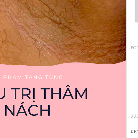
FO
SU
DR.