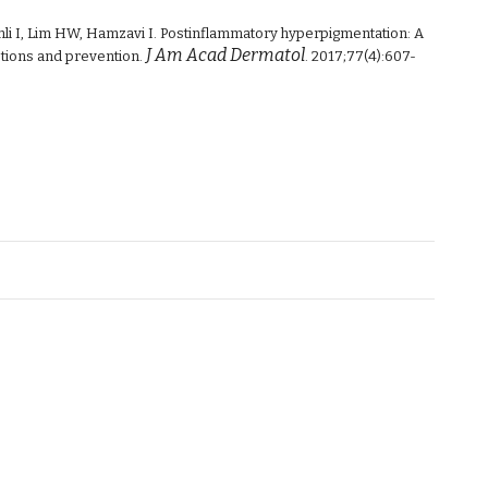
ohli I, Lim HW, Hamzavi I. Postinflammatory hyperpigmentation: A
J Am Acad Dermatol
tions and prevention.
. 2017;77(4):607-
m,
roi-loan-sac-to,
tham-my