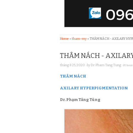
Home
»
tham-my
»
THÂM NÁCH - AXILARY HY
THÂM NÁCH - AXILAR
hoat
tháng 8 25, 2020
· by
Dr. Pham Tang Tung
· in
THÂM NÁCH
AXILARY HYPERPIGMENTATION
Dr. Phạm Tăng Tùng