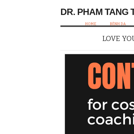
DR. PHAM TANG 
HOME
BỆNH DA
LOVE YO