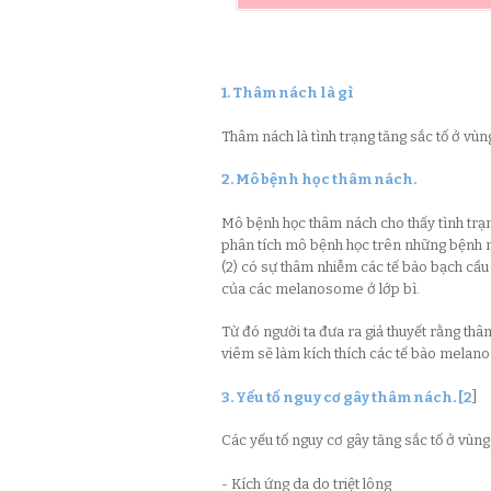
1. Thâm nách là gì
Thâm nách là tình trạng tăng sắc tố ở vùng
2. Mô bệnh học thâm nách.
Mô bệnh học thâm nách cho thấy tình trạng
phân tích mô bệnh học trên những bệnh nh
(2) có sự thâm nhiễm các tế bào bạch cầu 
của các melanosome ở lớp bì.
Từ đó người ta đưa ra giả thuyết rằng thâm
viêm sẽ làm kích thích các tế bào melanoc
3. Yếu tố nguy cơ gây thâm nách. [2
]
Các yếu tố nguy cơ gây tăng sắc tố ở vùn
- Kích ứng da do triệt lông