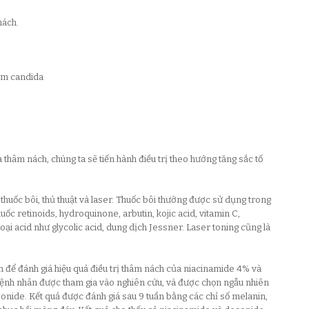
nách.
nấm candida
hâm nách, chúng ta sẽ tiến hành điều trị theo hướng tăng sắc tố
 thuốc bôi, thủ thuật và laser. Thuốc bôi thường được sử dụng trong
uốc retinoids, hydroquinone, arbutin, kojic acid, vitamin C,
oại acid như glycolic acid, dung dịch Jessner. Laser toning cũng là
 để đánh giá hiệu quả điều trị thâm nách của niacinamide 4% và
bệnh nhân được tham gia vào nghiên cứu, và được chọn ngẫu nhiên
ide. Kết quả được đánh giá sau 9 tuần bằng các chỉ số melanin,