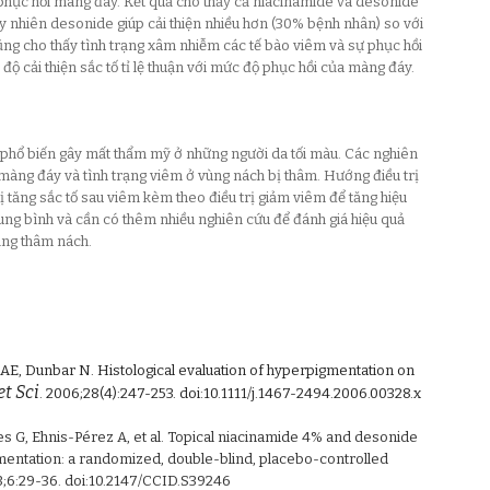
hục hồi màng đáy. Kết quả cho thấy cả niacinamide và desonide
tuy nhiên desonide giúp cải thiện nhiều hơn (30% bệnh nhân) so với
ng cho thấy tình trạng xâm nhiễm các tế bào viêm và sự phục hồi
 độ cải thiện sắc tố tỉ lệ thuận với mức độ phục hồi của màng đáy.
 phổ biến gây mất thẩm mỹ ở những người da tối màu. Các nghiên
màng đáy và tình trạng viêm ở vùng nách bị thâm. Hướng điều trị
ị tăng sắc tố sau viêm kèm theo điều trị giảm viêm để tăng hiệu
trung bình và cần có thêm nhiều nghiên cứu để đánh giá hiệu quả
rạng thâm nách.
 AE, Dunbar N. Histological evaluation of hyperpigmentation on
et Sci
. 2006;28(4):247-253. doi:10.1111/j.1467-2494.2006.00328.x
s G, Ehnis-Pérez A, et al. Topical niacinamide 4% and desonide
gmentation: a randomized, double-blind, placebo-controlled
13;6:29-36. doi:10.2147/CCID.S39246