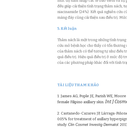
mức độ xâm nhập các tế bào viêm và sự p
đều giúp cải thiện tình trạng thâm nách, 
niacinamide (24%). Kết quả nghiên cứu cũ
màng đáy cũng cải thiện sau điều trị. Mức
5. Kết luận
Thâm nách là một trong những tình trạng
cứu mô bệnh học cho thấy có tổn thương 
của thâm nách có thể tương tự như điều tr
quả điều trị. Hiệu quả điều trị ở mức độ 
của các phương pháp khác đối với tình t
TÀI LIỆU THAM KHẢO
1. James AG, Pople JE, Parish WE, Moore
Int J Cosm
female Filipino axillary skin.
2. Castanedo-Cazares JP, Lárraga-Piñone
0.05% for treatment of axillary hyperpi
study.
Clin Cosmet Investig Dermatol
. 20