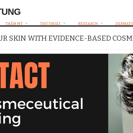
TUNG
THẨM MỸ
THỦ THUẬT
RESEARCH
DERMATO
UR SKIN WITH EVIDENCE-BASED COS