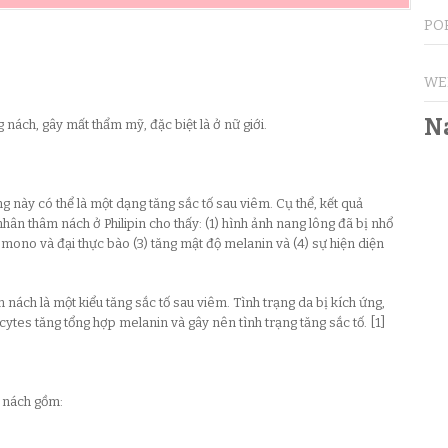
PO
WE
N
 nách, gây mất thẩm mỹ, đặc biệt là ở nữ giới.
 này có thể là một dạng tăng sắc tố sau viêm. Cụ thể, kết quả
ân thâm nách ở Philipin cho thấy: (1) hình ảnh nang lông đã bị nhổ
mono và đại thực bào (3) tăng mật độ melanin và (4) sự hiện diện
 nách là một kiểu tăng sắc tố sau viêm. Tình trạng da bị kích ứng,
ytes tăng tổng hợp melanin và gây nên tình trạng tăng sắc tố. [1]
g nách gồm: