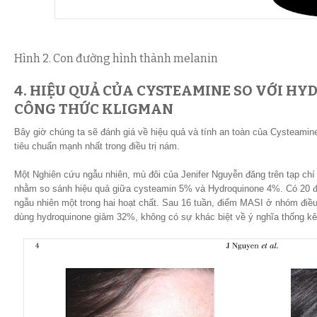
Hình 2. Con đường hình thành melanin
4. HIỆU QUẢ CỦA CYSTEAMINE SO VỚI H
CÔNG THỨC KLIGMAN
Bây giờ chúng ta sẽ đánh giá về hiệu quả và tính an toàn của Cysteamin
tiêu chuẩn mạnh nhất trong điều trị nám.
Một Nghiên cứu ngẫu nhiên, mù đôi của Jenifer Nguyễn đăng trên tạp ch
nhằm so sánh hiệu quả giữa cysteamin 5% và Hydroquinone 4%. Có 20 
ngẫu nhiên một trong hai hoạt chất. Sau 16 tuần, điểm MASI ở nhóm điề
dùng hydroquinone giảm 32%, không có sự khác biệt về ý nghĩa thống kê