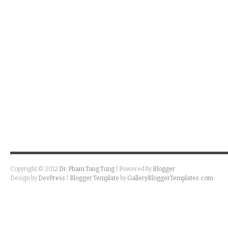
Copyright © 2012
Dr. Pham Tang Tung
| Powered by
Blogger
Design by
DevPress
|
Blogger Template
by
GalleryBloggerTemplates.com