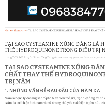
Home
»
tham-my
»
TẠI SAO CYSTEAMINE XỨNG ĐÁNG LÀ HOẠT CHẤT THAY THẾ
TẠI SAO CYSTEAMINE XỨNG ĐÁNG LÀ 
THẾ HYDROQUINONE TRONG ĐIỀU TRỊ 
hoat-chat-my-pham
roi-loan-sac-to
tham-
tháng 7 03, 2023
· by
Dr. Pham Tang Tung
· in
,
,
TẠI SAO CYSTEAMINE XỨNG ĐÁN
CHẤT THAY THẾ HYDROQUINONE
TRỊ NÁM
1. NHỮNG VẤN ĐỀ ĐAU ĐẦU CỦA NÁM DA
Nám là bệnh lý da tăng sắc tố phổ biến trên thế giới, đặc biệt ở người có
Nám da xuất hiện ở cả nam và nữ nhưng chủ yếu xuất hiện ở phụ nữ . Bi