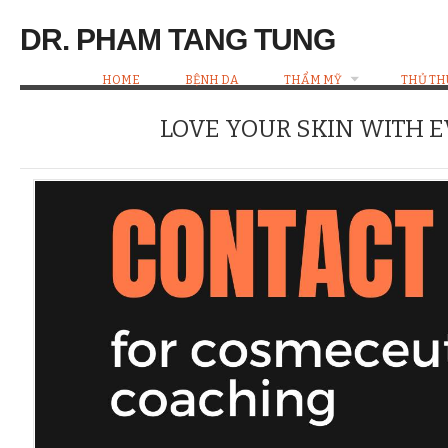
DR. PHAM TANG TUNG
HOME
BỆNH DA
THẨM MỸ
THỦ TH
LOVE YOUR SKIN WITH 