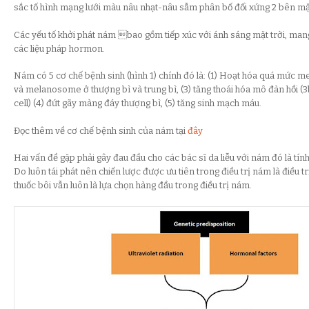
sắc tố hình mạng lưới màu nâu nhạt-nâu sẫm phân bố đối xứng 2 bên mặ
Các yếu tố khởi phát nám bao gồm tiếp xúc với ánh sáng mặt trời, mang 
các liệu pháp hormon.
Nám có 5 cơ chế bệnh sinh (hình 1) chính đó là: (1) Hoạt hóa quá mức m
và melanosome ở thượng bì và trung bì, (3) tăng thoái hóa mô đàn hồi (
cell) (4) đứt gãy màng đáy thượng bì, (5) tăng sinh mạch máu.
Đọc thêm về cơ chế bệnh sinh của nám tại
đây
Hai vấn đề gặp phải gây đau đầu cho các bác sĩ da liễu với nám đó là tín
Do luôn tái phát nên chiến lược được ưu tiên trong điều trị nám là điều trị
thuốc bôi vẫn luôn là lựa chọn hàng đầu trong điều trị nám.