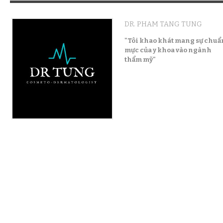
DR. PHAM TANG TUNG
"Tôi khao khát mang sự chuẩ
mực của y khoa vào ngành
thẩm mỹ"