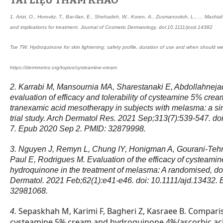
1. Artzi, O., Horovitz, T., Bar‐Ilan, E., Shehadeh, W., Koren, A., Zusmanovitch, L., … Mashia
and implications for treatment. Journal of Cosmetic Dermatology.
doi:10.1111/jocd.14382
Tse TW. Hydroquinone for skin lightening: safety profile, duration of use and when should w
https://dermnetnz.org/topics/cysteamine-cream
2. Karrabi M, Mansournia MA, Sharestanaki E, Abdollahnejad
evaluation of efficacy and tolerability of cysteamine 5% cre
tranexamic acid mesotherapy in subjects with melasma: a sin
trial study. Arch Dermatol Res. 2021 Sep;313(7):539-547. d
7. Epub 2020 Sep 2. PMID: 32879998.
3. Nguyen J, Remyn L, Chung IY, Honigman A, Gourani-Tehr
Paul E, Rodrigues M. Evaluation of the efficacy of cysteam
hydroquinone in the treatment of melasma: A randomised, doub
Dermatol. 2021 Feb;62(1):e41-e46. doi: 10.1111/ajd.13432.
32981068.
Sepaskhah M, Karimi F, Bagheri Z, Kasraee B. Comparis
4.
cysteamine 5% cream and hydroquinone 4%/ascorbic ac