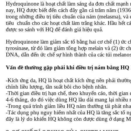
Hydroquinone là hoạt chất làm sáng da đơn chất mạnh n
nay, HQ được biết đến cách đây gần cả trăm năm (193
trong những điều trị tiêu chuẩn của nám (melasma), và
tiêu
chuẩn cho các hoạt chất làm trắng khác. Hầu hết cá
được so sánh với HQ để đánh giá hiệu quả.
Hydroquinone làm giảm sắc tố bằng hai cơ chế (1) ức 
tyrosinase, từ đó làm giảm tổng hợp melain và (2) ức 
DNA, dẫn đến ức chế sự hình thành của các túi melano
Vấn đề thường gặp phải khi điều trị nám bằng HQ 
-Kích ứng da, HQ là hoạt chất kích ứng nên phải thườn
chỉnh liều lượng, tần suất bôi cho bệnh nhân.
-Thời gian điều trị hạn chế, theo khuyến cáo, thời gian 
4-6 tháng, do đó việc dùng HQ lâu dài mang lại nhiều r
-Trong quá trình giảm liều HQ nám thường tái phát nha
-Tác dụng phụ nguy hiểm nhất của HQ là tăng sắc tố n
đây là lý do khiến HQ không còn được dùng ở dạng 