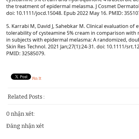
the treatment of epidermal melasma. J Cosmet Dermatol. 
doi: 10.1111/jocd.15048. Epub 2022 May 16. PMID: 35510
5.
Karrabi M, David J, Sahebkar M. Clinical evaluation of e
tolerability of cysteamine 5% cream in comparison with
in subjects with epidermal melasma: A randomized, double-
Skin Res Technol. 2021 Jan;27(1):24-31. doi: 10.1111/srt.
PMID: 32585079.
Pin It
Related Posts :
hoat-chat-my-pham,
roi-loan-sac-to,
tham-my
0 nhận xét:
Đăng nhận xét