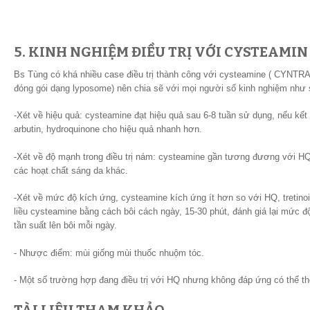
5. KINH NGHIỆM ĐIỀU TRỊ VỚI CYSTEAMI
Bs Tùng có khá nhiều case điều trị thành công với cysteamine ( CYNT
đóng gói dạng lyposome) nên chia sẽ với mọi người số kinh nghiệm như
-Xét về hiệu quả: cysteamine đạt hiệu quả sau 6-8 tuần sử dụng, nếu kế
arbutin, hydroquinone cho hiệu quả nhanh hơn.
-Xét về độ mạnh trong điều trị nám: cysteamine gần tương đương với HQ,
các hoạt chất sáng da khác.
-Xét về mức độ kích ứng, cysteamine kích ứng ít hơn so với HQ, tretinoi
liều cysteamine bằng cách bôi cách ngày, 15-30 phút, đánh giá lại mức đ
tần suất lên bôi mỗi ngày.
- Nhược điểm: mùi giống mùi thuốc nhuộm tóc.
- Một số trường hợp đang điều trị với HQ nhưng không đáp ứng có thể th
TÀI LIỆU THAM KHẢO