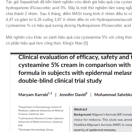
Tác giả Sepaskhah đã tiến hành nghiên cứu đánh giá hiệu quả của cyst
hydroquinone 4%/ascorbic acid 3%. Đây là một thử nghiệm lâm sàng ngẫ
chia thành 2 nhóm. Sau 4 tháng, điểm MASI trung bình ở nhóm điều trị v
4,47 và giảm từ 6,26 xuống 3,87 ở nhóm điều trị với Hydroquinone/ascorb
cysteamine % có hiệu quả tương đương Hydroquinone 4%/ascorbic acid 
Một nghiên cứu khác so sánh hiệu quả của cysteamine 5% với công thức
có phần hiệu quả hơn công thức Kling's Man [5]