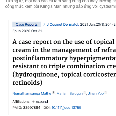
Tương tự, một báo cáo ca lâm sàng cũng cho thấy trường 
công thức kem bôi Kling's Man nhưng đáp ứng với cysteam